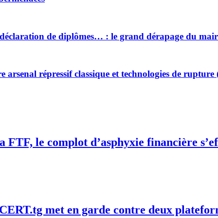
se déclaration de diplômes… : le grand dérapage du ma
re arsenal répressif classique et technologies de rupture
la FTF, le complot d’asphyxie financière s’e
le CERT.tg met en garde contre deux platefor