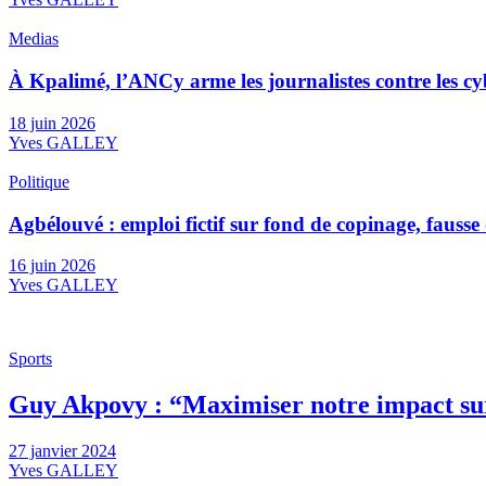
Medias
À Kpalimé, l’ANCy arme les journalistes contre les c
18 juin 2026
Yves GALLEY
Politique
Agbélouvé : emploi fictif sur fond de copinage, faus
16 juin 2026
Yves GALLEY
Sports
Guy Akpovy : “Maximiser notre impact sur
27 janvier 2024
Yves GALLEY