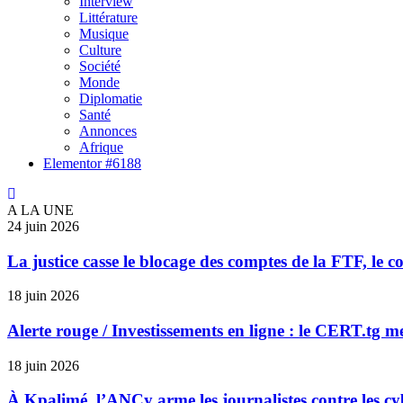
Interview
Littérature
Musique
Culture
Société
Monde
Diplomatie
Santé
Annonces
Afrique
Elementor #6188
A LA UNE
24 juin 2026
La justice casse le blocage des comptes de la FTF, le 
18 juin 2026
Alerte rouge / Investissements en ligne : le CERT.tg 
18 juin 2026
À Kpalimé, l’ANCy arme les journalistes contre les c